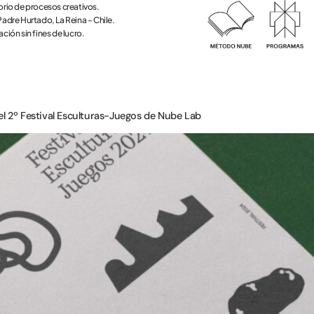
rio de procesos creativos.
adre Hurtado, La Reina – Chile.
ción sin fines de lucro.
del 2º Festival Esculturas-Juegos de Nube Lab