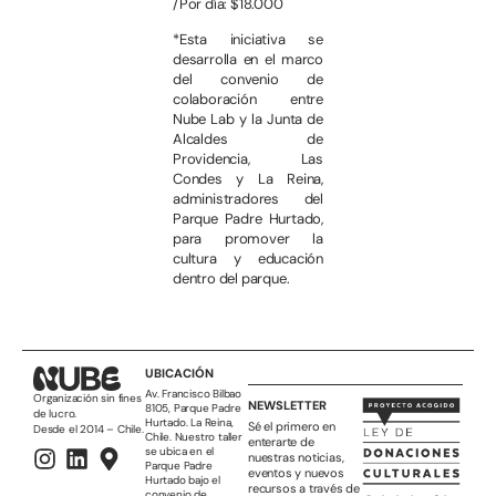
/Por día: $18.000
*Esta iniciativa se
desarrolla en el marco
del convenio de
colaboración entre
Nube Lab y la Junta de
Alcaldes de
Providencia, Las
Condes y La Reina,
administradores del
Parque Padre Hurtado,
para promover la
cultura y educación
dentro del parque.
UBICACIÓN
Av. Francisco Bilbao
Organización sin fines
NEWSLETTER
8105, Parque Padre
de lucro.
Hurtado. La Reina,
Sé el primero en
Desde el 2014 – Chile.
Chile. Nuestro taller
enterarte de
se ubica en el
nuestras noticias,
Parque Padre
eventos y nuevos
Hurtado bajo el
recursos a través de
convenio de