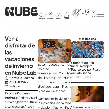
Ven a
Más noticias:
disfrutar de
las
vacaciones
Crónicas de una
de invierno
Estas vacaciones de
medusa viajera –
invierno te
Puerto Loa por Paula
en Nube Lab
de Solminihac
presentamos Colonias
de Invierno de Nube
AGOSTO 6, 2026
Consuelo Pedraza
Lab, un espacio
Abril 29, 2025
Noticias
diseñado para niñas y
niños de 6 a 12 años.
Escribe Consuelo
Pedraza:
Artista visual
Después de lo vivido en
e investigadora cultural.
las colonias de verano
Licenciada en Artes y
“Pigmento de otoño”:
—donde niñas y niños