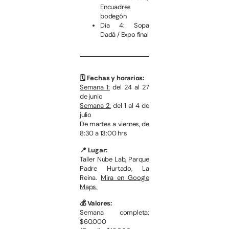
Encuadres
bodegón
Día 4: Sopa
Dadá / Expo final
🗓️ Fechas y horarios:
Semana 1:
del 24 al 27
de junio
Semana 2:
del 1 al 4 de
julio
De martes a viernes, de
8:30 a 13:00 hrs
📍 Lugar:
Taller Nube Lab, Parque
Padre Hurtado, La
Reina.
Mira en Google
Maps.
💰 Valores:
Semana completa:
$60.000