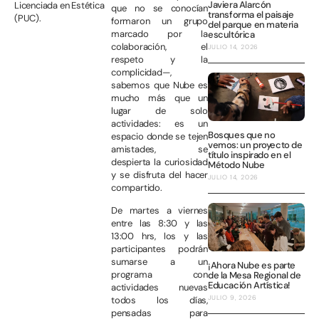
Javiera Alarcón
Licenciada en Estética
que no se conocían
transforma el paisaje
(PUC).
formaron un grupo
del parque en materia
marcado por la
escultórica
colaboración, el
JULIO 14, 2026
respeto y la
complicidad—,
sabemos que Nube es
mucho más que un
lugar de solo
actividades: es un
Bosques que no
espacio donde se tejen
vemos: un proyecto de
amistades, se
título inspirado en el
despierta la curiosidad
Método Nube
y se disfruta del hacer
JULIO 14, 2026
compartido.
De martes a viernes
entre las 8:30 y las
13:00 hrs, los y las
participantes podrán
sumarse a un
¡Ahora Nube es parte
programa con
de la Mesa Regional de
Educación Artística!
actividades nuevas
JULIO 9, 2026
todos los días,
pensadas para