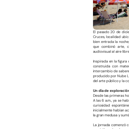
El pasado 20 de dici
Cruces, localidad ubi
bien entrada la noche,
que combinó arte, ci
audiovisual al aire lib
Inspirada en la figura
construida con mater
intercambio de saberes
producido por Nube Lab
del arte público y la 
Un día de exploració
Desde las primeras hor
A las 6 a.m., ya se ha
curiosidad espontán
inicialmente habían ac
la gran medusa y sumán
La jornada comenzó co