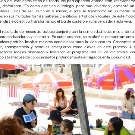
nido del mar como telón de fondo, los participantes aprendieron, reflexionaro
, disfrutaron. “Es como estar en el colegio, pero más divertido”, comentó un 
talleres. Lejos de ser un fin en sí mismo, el arte se transformó en un medio p
 en sus múltiples formas: saberes científicos, artísticos y locales. De este modo, 
endizaje colectivo, transformando el borde costero en una verdadera aula viva.
el resultado de meses de trabajo conjunto con la comunidad local, mediante tal
anas, mariscadoras y escritoras. En estas sesiones, se exploró el comportamient
ticas podrían inspirar mejores condiciones para la vida costera. Conceptos co
ción, transparencia y sencillez emergieron como claves en este proceso. A 
s actores locales diseñaron y lideraron el programa del 20 de diciembre, co
do a la medusa de conocimientos profundamente arraigados en la comunidad.