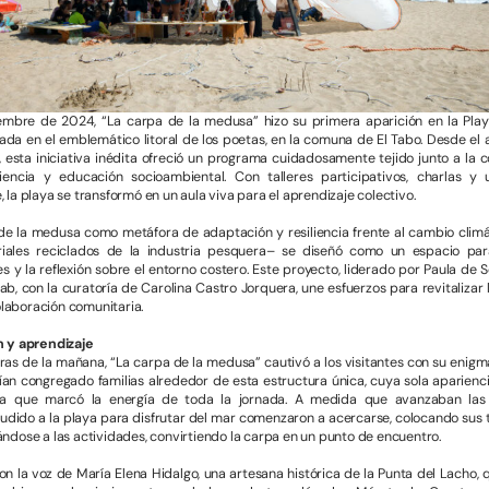
embre de 2024, “La carpa de la medusa” hizo su primera aparición en la Pla
cada en el emblemático litoral de los poetas, en la comuna de El Tabo. Desde e
 esta iniciativa inédita ofreció un programa cuidadosamente tejido junto a la 
encia y educación socioambiental. Con talleres participativos, charlas y
re, la playa se transformó en un aula viva para el aprendizaje colectivo.
 de la medusa como metáfora de adaptación y resiliencia frente al cambio climá
iales reciclados de la industria pesquera– se diseñó como un espacio para
 y la reflexión sobre el entorno costero. Este proyecto, liderado por Paula de 
, con la curatoría de Carolina Castro Jorquera, une esfuerzos para revitalizar l
colaboración comunitaria.
n y aprendizaje
as de la mañana, “La carpa de la medusa” cautivó a los visitantes con su enigm
bían congregado familias alrededor de esta estructura única, cuya sola aparien
ea que marcó la energía de toda la jornada. A medida que avanzaban las 
udido a la playa para disfrutar del mar comenzaron a acercarse, colocando sus 
dose a las actividades, convirtiendo la carpa en un punto de encuentro.
n la voz de María Elena Hidalgo, una artesana histórica de la Punta del Lacho,