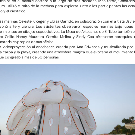
ambios en el paisaje costero a lo largo de tres décadas. Más tarde, Constanza
uro, utilizó el mito de la medusa para explorar junto a los participantes las con
y el científico.
ogas marinas Celeste Kroeger y Eloísa Garrido, en colaboración con el artista Javie
ionó arte y ciencia. Los asistentes observaron especies marinas bajo lupas 
imientos en dibujos especulativos. La Mesa de Artesanos de El Tabo también e
co Collio, Nancy Maureira, Gemita Molina y Sindy Cea ofrecieron obsequios i
teriales propios de sus oficios.
a videoproyección al anochecer, creada por Ana Edwards y musicalizada por A
a carpa y la playa, creando una atmósfera mágica que evocaba el movimiento h
ue congregó a más de 50 personas.