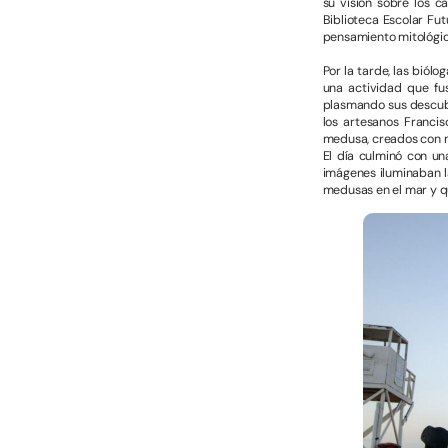
su visión sobre los c
Biblioteca Escolar Fut
pensamiento mitológico 
Por la tarde, las biól
una actividad que fus
plasmando sus descubr
los artesanos Francis
medusa, creados con ma
El día culminó con un
imágenes iluminaban l
medusas en el mar y q