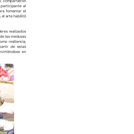
n, compartieron
participante al
ara fomentar el
el arte habilitó
leres realizados
o de las medusas
mo resiliencia,
partir de estas
nvirtiéndose en