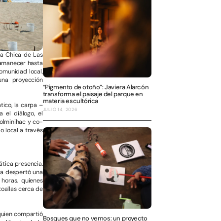
ya Chica de Las
l amanecer hasta
comunidad local,
 una proyección
“Pigmento de otoño”: Javiera Alarcón
transforma el paisaje del parque en
materia escultórica
tico, la carpa –
JULIO 14, 2026
 el diálogo, el
Solminihac y co-
o local a través
ática presencia.
cia despertó una
horas, quienes
toallas cerca de
 quien compartió
Bosques que no vemos: un proyecto