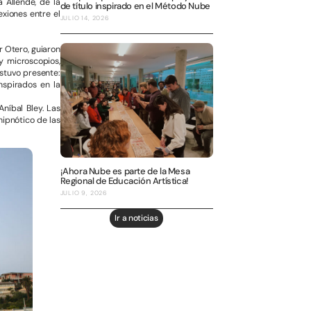
 Allende, de la
de título inspirado en el Método Nube
exiones entre el
JULIO 14, 2026
r Otero, guiaron
y microscopios,
stuvo presente:
nspirados en la
níbal Bley. Las
ipnótico de las
¡Ahora Nube es parte de la Mesa
Regional de Educación Artística!
JULIO 9, 2026
Ir a noticias