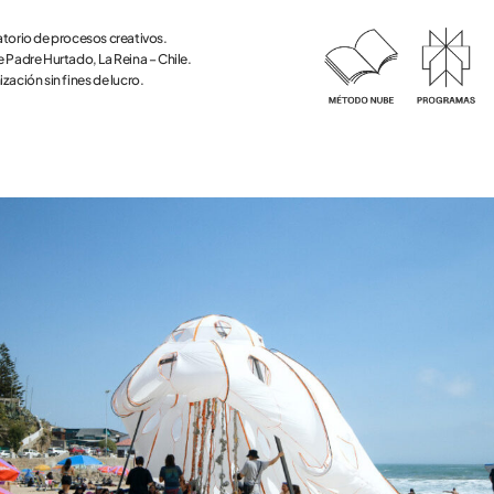
torio de procesos creativos.
 Padre Hurtado, La Reina – Chile.
zación sin fines de lucro.