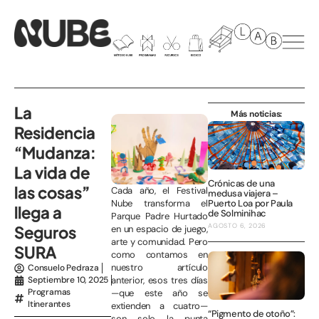
La
Más noticias:
Residencia
“Mudanza:
La vida de
Crónicas de una
las cosas”
Cada año, el Festival
medusa viajera –
Puerto Loa por Paula
Nube transforma el
llega a
de Solminihac
Parque Padre Hurtado
AGOSTO 6, 2026
Seguros
en un espacio de juego,
arte y comunidad. Pero
SURA
como contamos en
nuestro artículo
Consuelo Pedraza
Septiembre 10, 2025
anterior, esos tres días
Programas
—que este año se
Itinerantes
extienden a cuatro—
“Pigmento de otoño”:
son solo la punta