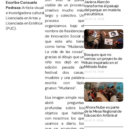
Javiera Alarcón
Escribe Consuelo
visible de un proceso
transforma el paisaje
Pedraza:
Artista visual
del parque en materia
creativo mucho más
e investigadora cultural.
escultórica
largo y colectivo. Un
Licenciada en Artes y
JULIO 14, 2026
proceso que
Licenciada en Estética
organizamos bajo el
(PUC).
nombre de Residencias
de Innovación Social y
que este año tiene
como tema: “Mudanza:
La vida de las cosas”,
Bosques que no
gracias al dibujo que un
vemos: un proyecto de
niño nos dejó en la
título inspirado en el
Método Nube
edición pasada del
JULIO 14, 2026
festival: dos casas,
muebles y una palabra
escrita con lápiz
grueso: “Mudanza”.
Esa imagen simple nos
abrió preguntas
¡Ahora Nube es parte
profundas sobre los
de la Mesa Regional de
objetos que habitan
Educación Artística!
con nosotros: los que
JULIO 9, 2026
usamos a diario, los
que se acumulan sin