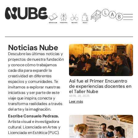
Noticias Nube
Descubre las últimas noticias y
proyectos de nuestra fundación
y conoce cómo trabajamos
cada día para expandir la
creatividad en diferentes
Así fue el Primer Encuentro
espacios y comunidades. Te
de experiencias docentes en
invitamos a explorar nuestras
el Taller Nube
iniciativas y ser parte de este
ABRIL 28, 2025
viaje que inspira, conecta y
Leer más
transforma realidades a través
del arte y la imaginación.
Escribe Consuelo Pedraza.
Artista visual e investigadora
cultural. Licenciada en Artes y
Licenciada en Estética (PUC).