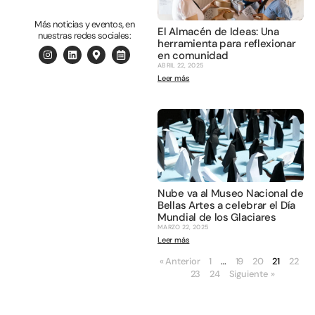
Más noticias y eventos, en
El Almacén de Ideas: Una
nuestras redes sociales:
herramienta para reflexionar
en comunidad
ABRIL 22, 2025
Leer más
Nube va al Museo Nacional de
Bellas Artes a celebrar el Día
Mundial de los Glaciares
MARZO 22, 2025
Leer más
« Anterior
1
…
19
20
21
22
23
24
Siguiente »