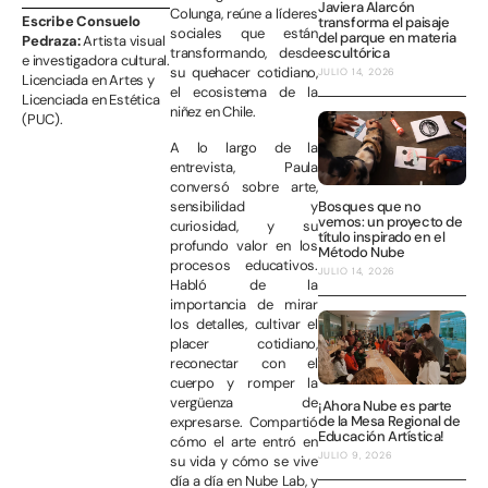
Javiera Alarcón
Colunga, reúne a líderes
Escribe Consuelo
transforma el paisaje
sociales que están
del parque en materia
Pedraza:
Artista visual
escultórica
transformando, desde
e investigadora cultural.
su quehacer cotidiano,
JULIO 14, 2026
Licenciada en Artes y
el ecosistema de la
Licenciada en Estética
niñez en Chile.
(PUC).
A lo largo de la
entrevista, Paula
conversó sobre arte,
sensibilidad y
Bosques que no
vemos: un proyecto de
curiosidad, y su
título inspirado en el
profundo valor en los
Método Nube
procesos educativos.
JULIO 14, 2026
Habló de la
importancia de mirar
los detalles, cultivar el
placer cotidiano,
reconectar con el
cuerpo y romper la
vergüenza de
¡Ahora Nube es parte
de la Mesa Regional de
expresarse. Compartió
Educación Artística!
cómo el arte entró en
JULIO 9, 2026
su vida y cómo se vive
día a día en Nube Lab, y