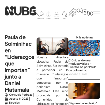
Paula de
Más noticias:
Solminihac
en
“Liderazgos
Nuestra directora
Crónicas de una
ejecutiva, Paula de
que
medusa viajera –
Solminihac, fue invitada
Puerto Loa por Paula
importan”
a participar en la
de Solminihac
miniserie “Liderazgos
AGOSTO 6, 2026
junto a
que importan”,
Daniel
conducida por el
periodista Daniel
Matamala
Matamala. Esta serie,
Consuelo Pedraza
producida por la
Agosto 6, 2025
Comunidad de
Noticias
“Pigmento de otoño”:
Liderazgo de Fundación