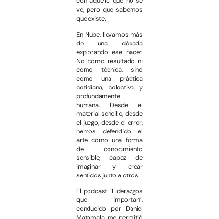
con aquello que no se
ve, pero que sabemos
que existe.
En Nube, llevamos más
de una década
explorando ese hacer.
No como resultado ni
como técnica, sino
como una práctica
cotidiana, colectiva y
profundamente
humana. Desde el
material sencillo, desde
el juego, desde el error,
hemos defendido el
arte como una forma
de conocimiento
sensible, capaz de
imaginar y crear
sentidos junto a otros.
El podcast “Liderazgos
que importan”,
conducido por Daniel
Matamala, me permitió