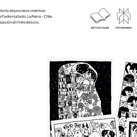
torio de procesos creativos.
 Padre Hurtado, La Reina – Chile.
zación sin fines de lucro.