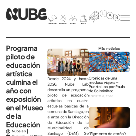
Programa
Más noticias:
piloto de
educación
artística
Crónicas de una
Desde 2024 y hasta
culmina el
medusa viajera –
2026, Nube Lab
Puerto Loa por Paula
año con
desarrolla un programa
de Solminihac
piloto de educación
AGOSTO 6, 2026
exposición
artística en cuatro
en el Museo
escuelas básicas de la
comuna de Santiago, en
de la
alianza con la Dirección
de Educación de la
Educación
Municipalidad de
Nubelab
Santiago (DEM). Se
“Pigmento de otoño”: