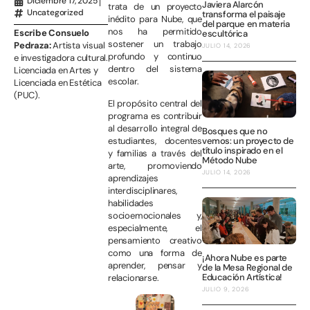
Diciembre 17, 2025
Javiera Alarcón
trata de un proyecto
Uncategorized
transforma el paisaje
inédito para Nube, que
del parque en materia
nos ha permitido
Escribe Consuelo
escultórica
sostener un trabajo
Pedraza:
Artista visual
JULIO 14, 2026
profundo y continuo
e investigadora cultural.
dentro del sistema
Licenciada en Artes y
escolar.
Licenciada en Estética
(PUC).
El propósito central del
programa es contribuir
al desarrollo integral de
Bosques que no
vemos: un proyecto de
estudiantes, docentes
título inspirado en el
y familias a través del
Método Nube
arte, promoviendo
JULIO 14, 2026
aprendizajes
interdisciplinares,
habilidades
socioemocionales y,
especialmente, el
pensamiento creativo
como una forma de
¡Ahora Nube es parte
aprender, pensar y
de la Mesa Regional de
Educación Artística!
relacionarse.
JULIO 9, 2026