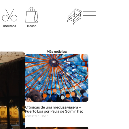
Más noticias:
Crónicas de una medusa viajera –
Puerto Loa por Paula de Solminihac
AGOSTO 6, 2026