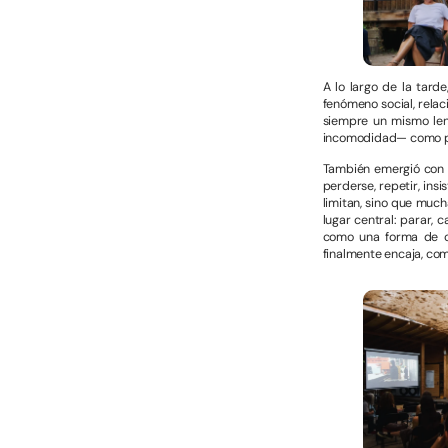
A lo largo de la tard
fenómeno social, relac
siempre un mismo leng
incomodidad— como par
También emergió con f
perderse, repetir, insi
limitan, sino que much
lugar central: parar, 
como una forma de c
finalmente encaja, como