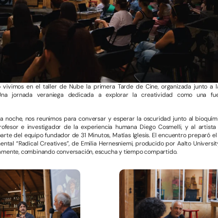
o vivimos en el taller de Nube la primera Tarde de Cine, organizada junto a
 Una jornada veraniega dedicada a explorar la creatividad como una fu
a noche, nos reunimos para conversar y esperar la oscuridad junto al bioquím
profesor e investigador de la experiencia humana Diego Cosmelli, y al artista 
parte del equipo fundador de 31 Minutos, Matías Iglesis. El encuentro preparó el
ntal “Radical Creatives”, de Emilia Hernesniemi, producido por Aalto Universit
amente, combinando conversación, escucha y tiempo compartido.