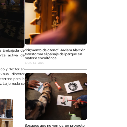
“Pigmento de otoño”: Javiera Alarcón
 la Embajada de
transforma el paisaje del parque en
erza activa de
materia escultórica
JULIO 14, 2026
ico y doctor en
visual, director
 terreno para la
y. La jornada se
Bosques que no vemos: un proyecto