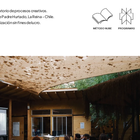
torio de procesos creativos.
 Padre Hurtado, La Reina – Chile.
zación sin fines de lucro.