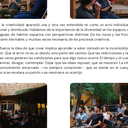
e, la creatividad apareció una y otra vez entendida no como un acto individua
ional y distribuido. Hablamos de la importancia de la diversidad en los equipos,
uaje, de habitar espacios con perspectivas distintas. De los roces y las fric
te inevitable, y muchas veces necesaria, de los procesos creativos.
uerza la idea de que crear implica aprender a estar cómodo en la incomodida
stir. Que el error no es un desvío, sino parte del camino. Que las restricciones y l
as veces generan las condiciones para que algo nuevo ocurra. El tiempo y el cu
caminar, divagar, contemplar. Dejar que las ideas reposen, que se maceren. La in
onocimiento encarnado —no siempre consciente— que se siente en el cuer
 si se revelara un patrón o se resolviera un acertijo.