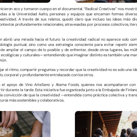
hicieron eco y tomaron cuerpo en el documental. “Radical Creatives” nos mostró
ladas a la Universidad Aalto, personas y equipos que encarnan formas divers
creatividad. A través de sus relatos, quedó claro que incluso las ideas más di
ontextos profundamente relacionales, atravesadas por procesos colectivos, iter
 abrió una mirada hacia el futuro: la creatividad radical no aparece solo co
dología puntual, sino como una estrategia consciente para evitar repetir sie
de ampliar el campo de lo posible y de enfrentar, desde otros lugares, las múlt
, ecológicas y culturales— entendiendo que imaginar distinto es también una ma
mún.
ar el ritmo, compartir preguntas y recordar que la creatividad no es solo una idea
do, corporal y profundamente entrelazado con los otros.
n el apoyo de Vino ArteSano y Atama Foods, quienes nos acompañaron con 
ir durante la tarde. Esta iniciativa fue organizada junto a la Embajada de Finland
a convicción de que la creatividad —entendida como práctica colectiva y tra
turos más sostenibles y colaborativos.