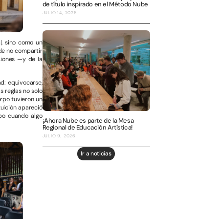
de título inspirado en el Método Nube
JULIO 14, 2026
l, sino como un
 de no compartir
ciones —y de la
d: equivocarse,
as reglas no solo
erpo tuvieron un
tuición apareció
po cuando algo
¡Ahora Nube es parte de la Mesa
Regional de Educación Artística!
JULIO 9, 2026
Ir a noticias