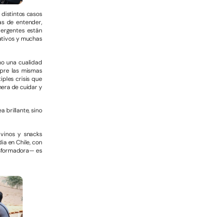
 distintos casos
as de entender,
vergentes están
ativos y muchas
mo una cualidad
mpre las mismas
iples crisis que
nera de cuidar y
 brillante, sino
vinos y snacks
ia en Chile, con
nsformadora— es