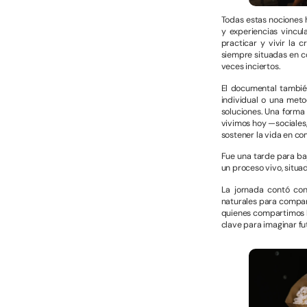
Todas estas nociones 
y experiencias vincu
practicar y vivir la 
siempre situadas en c
veces inciertos.
El documental también
individual o una meto
soluciones. Una forma 
vivimos hoy —sociales
sostener la vida en co
Fue una tarde para baj
un proceso vivo, situa
La jornada contó co
naturales para compart
quienes compartimos l
clave para imaginar fu