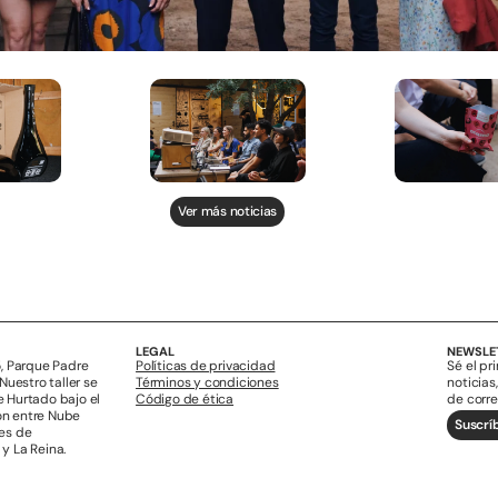
Ver más noticias
LEGAL
NEWSLE
5, Parque Padre
Políticas de privacidad
Sé el pr
 Nuestro taller se
Términos y condiciones
noticias
e Hurtado bajo el
Código de ética
de corre
ón entre Nube
Suscrí
des de
y La Reina.