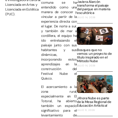
Javiera Alarcón
comuna se ha
Licenciada en Artes y
transforma el paisaje
entendido como una
del parque en materia
Licenciada en Estética
manera de conocer y
escultórica
(PUC).
vincular a partir de la
JULIO 14, 2026
experiencia directa con
el lugar. De norte a sur,
y también de mar a
cordillera, el equipo ha
ido entrelazando el
paisaje junto con sus
habitantes y sus
Bosques que no
vemos: un proyecto de
dinámicas,
título inspirado en el
incorporando estos
Método Nube
aprendizajes en la
JULIO 14, 2026
construcción del
Festival Nube el
Quisco.
El acercamiento a la
zona rural,
especialmente en El
¡Ahora Nube es parte
Totoral, ha abierto
de la Mesa Regional de
Educación Artística!
también un espacio
significativo para el
JULIO 9, 2026
levantamiento de