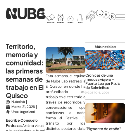
Territorio,
Más noticias:
memoria y
comunidad:
las primeras
Crónicas de una
Esta semana, el equipo
semanas de
medusa viajera –
de Nube Lab regresó a
Puerto Loa por Paula
trabajo en El
El Quisco, en donde ha
de Solminihac
profundizado su
AGOSTO 6, 2026
Quisco
trabajo en el territorio a
Nubelab
través de recorridos y
Marzo 21, 2026
conversaciones que
Uncategorized
comienzan a darle
forma al Festival. El
Escribe Consuelo
tránsito por los
Pedraza:
Artista visual
distintos sectores de la
“Pigmento de otoño”:
e investigadora cultural.