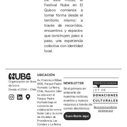
Festival Nube en El
Quisco comienza a
tomar forma desde el
territorio mismo: a
través de recorridos,
encuentros y espacios
que construyen, paso a
paso, una experiencia
colectiva con identidad
local.
UBICACIÓN
Av. Francisco Bilbao
Organización sin fines
NEWSLETTER
8105, Parque Padre
de lucro.
Hurtado. La Reina,
Sé el primero en
Desde el 2014 – Chile.
Chile. Nuestro taller
enterarte de
se ubica en el
nuestras noticias,
Parque Padre
eventos y nuevos
Hurtado bajo el
recursos a través de
convenio de
Revisa los beneficios
correo electrónico:
colaboración entre
de donar acá
Nube Lab y la Junta
Suscríbete aquí
de Alcaldes de
Providencia, Las
Condes y La Reina.