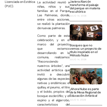
Javiera Alarcón
Licenciada en Estética
La actividad reunió a
transforma el paisaje
(PUC).
niñas, niños y sus
del parque en materia
familias en el Parque
escultórica
Las Palmeras, donde,
JULIO 14, 2026
entre otras acciones,
se realizó la plantación
de nuevas palmeras.
Como parte de esta
celebración, y en el
marco del proyecto
Bosques que no
vemos: un proyecto de
que estamos
título inspirado en el
desarrollando en la
Método Nube
comuna, realizamos
JULIO 14, 2026
“Reconociendo
nuestros árboles”, una
actividad artística que
invitó a descubrir
algunas de las especies
nativas y endémicas: el
quillay, el peumo, el litre
¡Ahora Nube es parte
y el boldo, propios del
de la Mesa Regional de
Educación Artística!
bosque esclerófilo; y el
espino y el algarrobo,
JULIO 9, 2026
característicos del