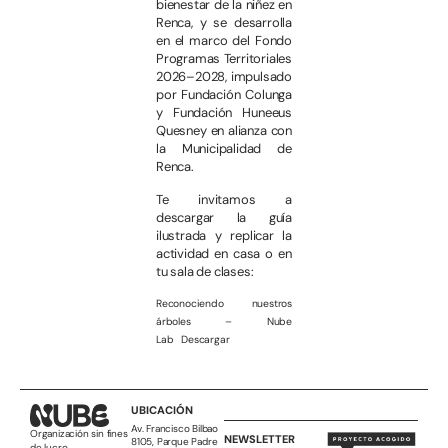
bienestar de la niñez en
Renca, y se desarrolla
en el marco del Fondo
Programas Territoriales
2026–2028, impulsado
por Fundación Colunga
y Fundación Huneeus
Quesney en alianza con
la Municipalidad de
Renca.
Te invitamos a
descargar la guía
ilustrada y replicar la
actividad en casa o en
tu sala de clases:
Reconociendo nuestros
árboles – Nube
Lab
Descargar
UBICACIÓN
Av. Francisco Bilbao
Organización sin fines
NEWSLETTER
8105, Parque Padre
de lucro.