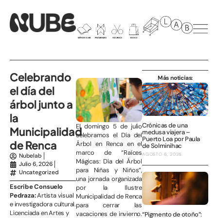
Celebrando
Más noticias:
el día del
árbol junto a
la
Crónicas de una
El domingo 5 de julio
Municipalidad
medusa viajera –
celebramos el Día del
Puerto Loa por Paula
de Renca
Árbol en Renca en el
de Solminihac
marco de “Raíces
AGOSTO 6, 2026
Nubelab
Mágicas: Día del Árbol
Julio 6, 2026
para Niñas y Niños”,
Uncategorized
una jornada organizada
Escribe Consuelo
por la Ilustre
Pedraza:
Artista visual
Municipalidad de Renca
e investigadora cultural.
para cerrar las
Licenciada en Artes y
vacaciones de invierno.
“Pigmento de otoño”: