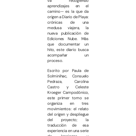
va recogiendo
aprendizajes en el
camino— es la que da
origen a Diario de Playa:
crónicas de una
medusa viajera, la
nueva publicación de
Ediciones Nube. Más
que documentar un
hito, este diario busca
acompañar un
proceso.
Escrito por Paula de
Solminihac, Consuelo
Pedraza, Carolina
Castro y Celeste
Kroeger Campodónico,
este primer tomo se
organiza en tres
movimientos: el relato
del origen y despliegue
del proyecto; la
traducción de esa
experiencia en una serie