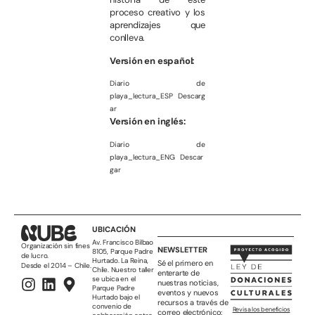
proceso creativo y los
aprendizajes que
conlleva.
Versión en español:
Diario de
playa_lectura_ESP
Descarg
ar
Versión en inglés:
Diario de
playa_lectura_ENG
Descar
gar
UBICACIÓN
Av. Francisco Bilbao
Organización sin fines
NEWSLETTER
8105, Parque Padre
de lucro.
Hurtado. La Reina,
Sé el primero en
Desde el 2014 – Chile.
Chile. Nuestro taller
enterarte de
se ubica en el
nuestras noticias,
Parque Padre
eventos y nuevos
Hurtado bajo el
recursos a través de
convenio de
Revisa los beneficios
correo electrónico: