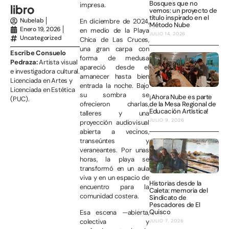
Bosques que no
impresa.
libro
vemos: un proyecto de
título inspirado en el
Nubelab
En diciembre de 2024,
Método Nube
Enero 19, 2026
en medio de la Playa
JULIO 14, 2026
Uncategorized
Chica de Las Cruces,
una gran carpa con
Escribe Consuelo
forma de medusa
Pedraza:
Artista visual
apareció desde el
e investigadora cultural.
amanecer hasta bien
Licenciada en Artes y
entrada la noche. Bajo
Licenciada en Estética
su sombra se
¡Ahora Nube es parte
(PUC).
de la Mesa Regional de
ofrecieron charlas,
Educación Artística!
talleres y una
JULIO 9, 2026
proyección audiovisual
abierta a vecinos,
transeúntes y
veraneantes. Por unas
horas, la playa se
transformó en un aula
viva y en un espacio de
Historias desde la
encuentro para la
Caleta: memoria del
comunidad costera.
Sindicato de
Pescadores de El
Quisco
Esa escena —abierta,
colectiva y
JULIO 7, 2026