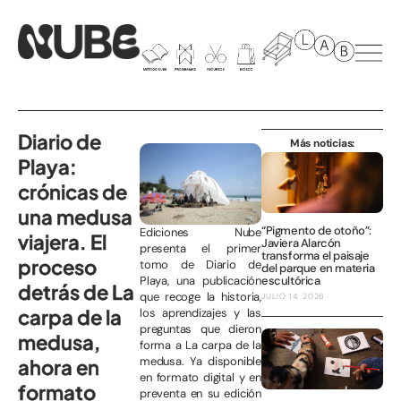
Diario de
Más noticias:
Playa:
crónicas de
una medusa
“Pigmento de otoño”:
Ediciones Nube
viajera. El
Javiera Alarcón
presenta el primer
transforma el paisaje
proceso
tomo de Diario de
del parque en materia
Playa, una publicación
escultórica
detrás de La
que recoge la historia,
JULIO 14, 2026
carpa de la
los aprendizajes y las
preguntas que dieron
medusa,
forma a La carpa de la
medusa. Ya disponible
ahora en
en formato digital y en
formato
preventa en su edición