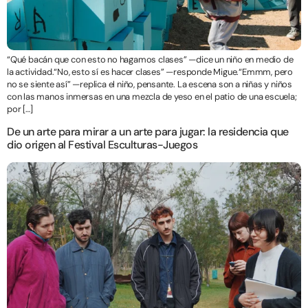
“Qué bacán que con esto no hagamos clases” —dice un niño en medio de
la actividad.“No, esto sí es hacer clases” —responde Migue.“Emmm, pero
no se siente así” —replica el niño, pensante. La escena son a niñas y niños
con las manos inmersas en una mezcla de yeso en el patio de una escuela;
por […]
De un arte para mirar a un arte para jugar: la residencia que
dio origen al Festival Esculturas-Juegos