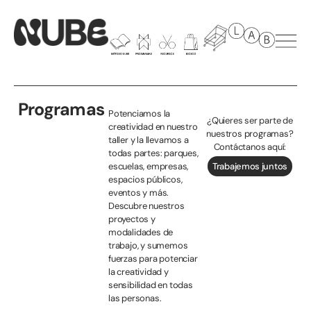
Programas
Potenciamos la
¿Quieres ser parte de
creatividad en nuestro
nuestros programas?
taller y la llevamos a
Contáctanos aquí:
todas partes: parques,
escuelas, empresas,
Trabajemos juntos
espacios públicos,
eventos y más.
Descubre nuestros
proyectos y
modalidades de
trabajo, y sumemos
fuerzas para potenciar
la creatividad y
sensibilidad en todas
las personas.