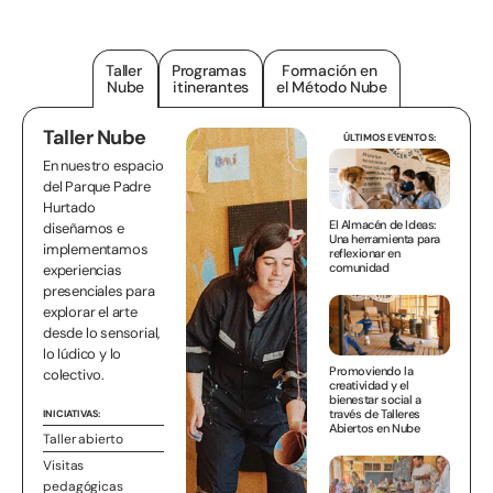
Taller
Programas
Formación en
Nube
itinerantes
el Método Nube
Taller Nube
ÚLTIMOS EVENTOS:
En nuestro espacio
del Parque Padre
Hurtado
El Almacén de Ideas:
diseñamos e
Una herramienta para
implementamos
reflexionar en
comunidad
experiencias
presenciales para
explorar el arte
desde lo sensorial,
lo lúdico y lo
Promoviendo la
colectivo.
creatividad y el
bienestar social a
través de Talleres
INICIATIVAS:
Abiertos en Nube
Taller abierto
Visitas
pedagógicas